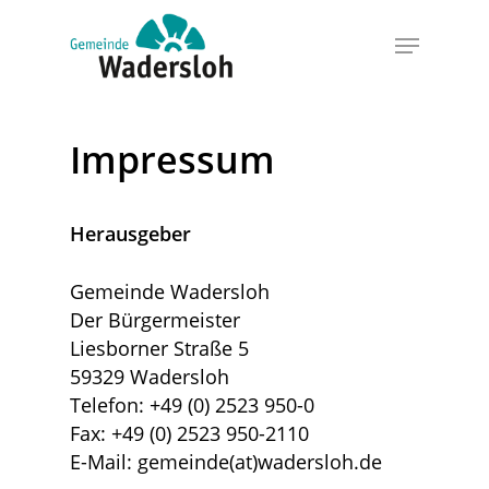
Skip
Menu
to
Close
main
Menu
content
Impressum
Herausgeber
Gemeinde Wadersloh
Der Bürgermeister
Liesborner Straße 5
59329 Wadersloh
Telefon: +49 (0) 2523 950-0
Fax: +49 (0) 2523 950-2110
E-Mail: gemeinde(at)wadersloh.de